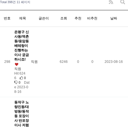
Total 398건
11 페이지
번호
제목
글쓴이
조회
추천
비추천
날짜
은평구 신
사동/역촌
동/응암동
베테랑이
진행하는
이사 궁금
하시죠!
298
직원
6246
0
0
2023-08-16
직원
Hit 624
6
0
0
Dat
e 2023-0
8-16
동작구 노
량진동/대
방동/동작
동 포장이
사 반포장
이사 저렴