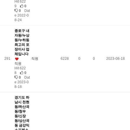
Hit 622
9
0
0
Dat
e 2022-0
8-24
종로구 내
자동/누상
동/누하동
최고의 포
장이사 업
체입니다
291
직원
6228
0
0
2023-08-18
직원
Hit 622
8
0
0
Dat
e 2023-0
8-18
경기도 하
남시 천현
동/하산곡
동/창우
동/신장
동/상산곡
동 금강익