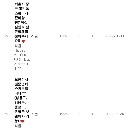
서울시 중
구 홍인동
소형이사
준비할
땐? 이삿
짐센터 전
문업체를
293
찾아주세
직원
6236
0
0
2022-11-03
요!!
직원
Hit 623
6
0
0
Dat
e 2022-1
1-03
보관이사
전문업체
추천드립
니다 ^^
(성동구,
강남구,
종로구,
은평구 보
292
직원
6229
0
0
2022-08-24
관이사 가
능)
직원