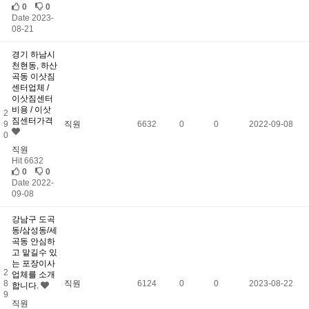
0
0
Date 2023-
08-21
경기 하남시
천현동, 하산
곡동 이삿짐
센터업체 /
이삿짐센터
비용 / 이삿
2
짐센터가격
9
직원
6632
0
0
2022-09-08
0
직원
Hit 6632
0
0
Date 2022-
09-08
강남구 도곡
동/삼성동/세
곡동 안심하
고 맡길수 있
는 포장이사
2
업체를 소개
8
직원
6124
0
0
2023-08-22
합니다.
9
직원