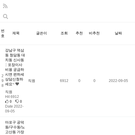
번
제목
글쓴이
조회
추천
비추천
날짜
호
강남구 역삼
동 청담동 대
치동 신사동
:: 포장이사
비용 궁금하
시면 편하세
2
상담신청하
9
직원
6912
0
0
2022-09-05
세요~
8
직원
Hit 6912
0
0
Date 2022-
09-05
마포구 공덕
동/구수동/노
고산동 가장