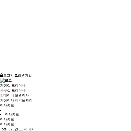
로그인
회원가입
가정집 포장이사
사무실 포장이사
컨테이너 보관이사
가정이사 폐기물처리
이사홍보
이사홍보
이사홍보
이사홍보
Total 398건
11 페이지