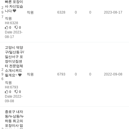
빠른 포장이
사 자신있습
2
니다
9
직원
6328
0
0
2023-08-17
7
직원
Hit 6328
0
0
Date 2023-
08-17
고양시 덕양
구/일산동구/
일산서구 포
장이삿짐센
터 전문업체
2
소개시켜드
9
직원
6793
0
0
2022-09-08
릴게요~
6
직원
Hit 6793
0
0
Date 2022-
09-08
종로구 내자
동/누상동/누
하동 최고의
포장이사 업