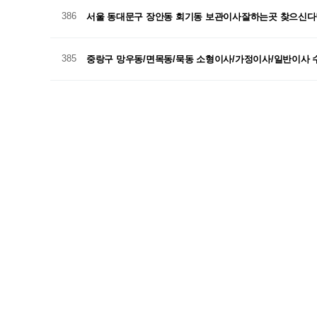
386
서울 동대문구 장안동 회기동 보관이사잘하는곳 찾으신
385
중랑구 망우동/면목동/묵동 소형이사/가정이사/일반이사 
384
종로구 송파구 포장이사무료건적 받아보세요~
383
동대문구 이문동/장안동/전농동 수도권 포장이사 합리적
382
경기도 남양주시 호평동 평내동 포장이사추천 합니다.
381
강북구 미아동/번동/수유동 가정이사/일반이사/소형이사
380
은평구 수색동 불광동 포장이사전문업체 알려드립니다!
379
성북구 안암동/장위동/정릉동 프리미엄 이사서비스는 확