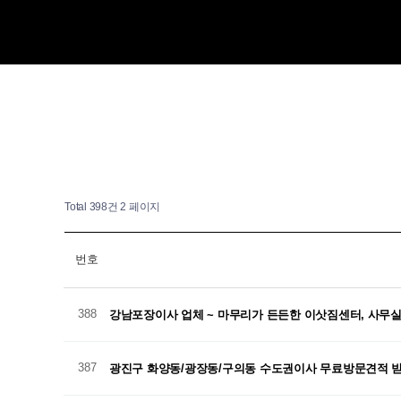
Total 398건
2 페이지
번호
388
강남포장이사 업체 ~ 마무리가 든든한 이삿짐센터, 사
387
광진구 화양동/광장동/구의동 수도권이사 무료방문견적 