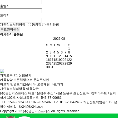
출발지
도착지
개인정보처리방침
동의함
동의안함
무료견적신청
이사하기 좋은날
2026.08
S
M
T
W
T
F
S
1
2
3
4
5
6
7
8
9
10
11
12
13
14
15
16
17
18
19
20
21
22
23
24
25
26
27
28
29
30
31
카카오톡 1:1 상담문의
카톡상담 오픈채팅으로 문의주시면
빠르게 답변드리겠습니다.
오픈채팅 바로가기
개인정보처리방침
이용약관
(주)금강익스프레스
대표 : 윤정수
주소 : 서울 노원구 초안산로89, 청백아파트 1단지
상가 102호
사업자등록번호 : 543-87-00681
TEL : 1599-6924
FAX : 02-907-2482
H.P : 010-7504-2482
개인정보책임관리자 : 윤
정수
이메일 : kk24@kk24.co.kr
Copyright 2022 (주)금강익스프레스 All Rights Reserved.