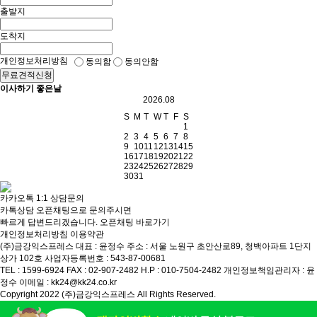
출발지
도착지
개인정보처리방침
동의함
동의안함
무료견적신청
이사하기 좋은날
2026.08
S
M
T
W
T
F
S
1
2
3
4
5
6
7
8
9
10
11
12
13
14
15
16
17
18
19
20
21
22
23
24
25
26
27
28
29
30
31
카카오톡 1:1 상담문의
카톡상담 오픈채팅으로 문의주시면
빠르게 답변드리겠습니다.
오픈채팅 바로가기
개인정보처리방침
이용약관
(주)금강익스프레스
대표 : 윤정수
주소 : 서울 노원구 초안산로89, 청백아파트 1단지
상가 102호
사업자등록번호 : 543-87-00681
TEL : 1599-6924
FAX : 02-907-2482
H.P : 010-7504-2482
개인정보책임관리자 : 윤
정수
이메일 : kk24@kk24.co.kr
Copyright 2022 (주)금강익스프레스 All Rights Reserved.