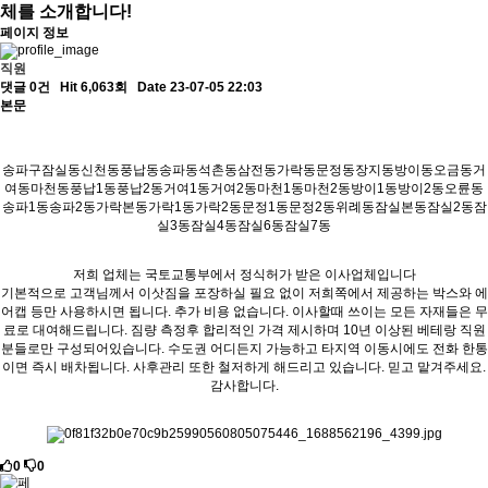
체를 소개합니다!
페이지 정보
직원
댓글 0건
Hit 6,063회
Date 23-07-05 22:03
본문
송파구잠실동신천동풍납동송파동석촌동삼전동가락동문정동장지동방이동오금동거
여동마천동풍납1동풍납2동거여1동거여2동마천1동마천2동방이1동방이2동오륜동
송파1동송파2동가락본동가락1동가락2동문정1동문정2동위례동잠실본동잠실2동잠
실3동잠실4동잠실6동잠실7동
저희 업체는 국토교통부에서 정식허가 받은 이사업체입니다
기본적으로 고객님께서 이삿짐을 포장하실 필요 없이 저희쪽에서 제공하는 박스와 에
어캡 등만 사용하시면 됩니다. 추가 비용 없습니다. 이사할때 쓰이는 모든 자재들은 무
료로 대여해드립니다. 짐량 측정후 합리적인 가격 제시하며 10년 이상된 베테랑 직원
분들로만 구성되어있습니다. 수도권 어디든지 가능하고 타지역 이동시에도 전화 한통
이면 즉시 배차됩니다. 사후관리 또한 철저하게 해드리고 있습니다. 믿고 맡겨주세요.
감사합니다.
0
0