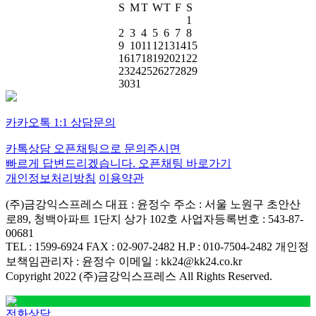
S
M
T
W
T
F
S
1
2
3
4
5
6
7
8
9
10
11
12
13
14
15
16
17
18
19
20
21
22
23
24
25
26
27
28
29
30
31
카카오톡 1:1 상담문의
카톡상담 오픈채팅으로 문의주시면
빠르게 답변드리겠습니다.
오픈채팅 바로가기
개인정보처리방침
이용약관
(주)금강익스프레스
대표 : 윤정수
주소 : 서울 노원구 초안산
로89, 청백아파트 1단지 상가 102호
사업자등록번호 : 543-87-
00681
TEL : 1599-6924
FAX : 02-907-2482
H.P : 010-7504-2482
개인정
보책임관리자 : 윤정수
이메일 : kk24@kk24.co.kr
Copyright 2022 (주)금강익스프레스 All Rights Reserved.
전화상담