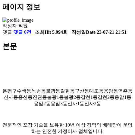
페이지 정보
작성자
직원
댓글
댓글 0건
조회
Hit 5,994회
작성일
Date 23-07-21 21:51
본문
은평구수색동녹번동불광동갈현동구산동대조동응암동역촌동
신사동증산동진관동불광1동불광2동갈현1동갈현2동응암1동
응암2동응암3동신사1동신사2동
전문적인 포장 기술을 보유한 10년 이상 경력의 베테랑이 운영
하는 안전한 가정이사 업체입니다.