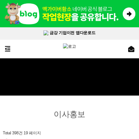
금강 기업이전 앱다운로드
이사홍보
Total 398건
19 페이지