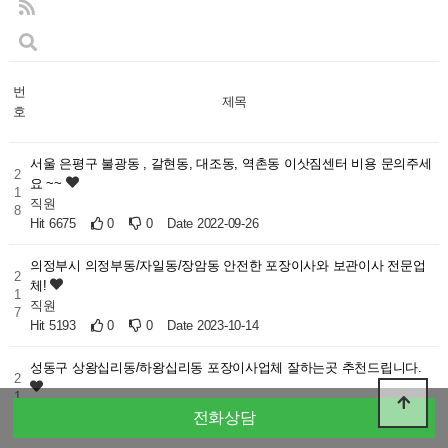
번
제목
호
서울 은평구 불광동 , 갈현동, 대조동, 역촌동 이삿짐센터 비용 문의주세
2
요 ~~
1
직원
8
Hit 6675
0
0
Date 2022-09-26
의정부시 의정부동/자일동/장암동 안전한 포장이사와 보관이사 전문업
2
체!
1
직원
7
Hit 5193
0
0
Date 2023-10-14
성동구 상왕십리동/하왕십리동 포장이사업체 잘하는곳 추천드립니다.
2
1
직원
6
전화상담
Hit 6503
0
0
Date 2022-09-27