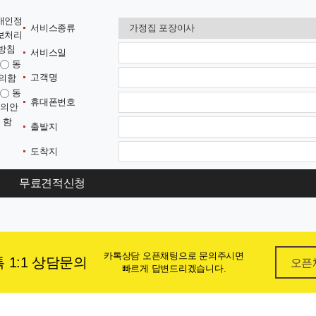
개인정
서비스종류
보처리
방침
서비스일
동
고객명
의함
동
휴대폰번호
의안
함
출발지
도착지
무료견적신청
카톡상담 오픈채팅으로 문의주시면
 1:1 상담문의
오픈
빠르게 답변드리겠습니다.