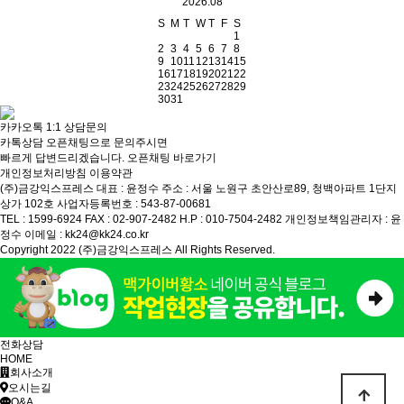
2026.08
S
M
T
W
T
F
S
1
2
3
4
5
6
7
8
9
10
11
12
13
14
15
16
17
18
19
20
21
22
23
24
25
26
27
28
29
30
31
카카오톡 1:1 상담문의
카톡상담 오픈채팅으로 문의주시면
빠르게 답변드리겠습니다.
오픈채팅 바로가기
개인정보처리방침
이용약관
(주)금강익스프레스
대표 : 윤정수
주소 : 서울 노원구 초안산로89, 청백아파트 1단지
상가 102호
사업자등록번호 : 543-87-00681
TEL : 1599-6924
FAX : 02-907-2482
H.P : 010-7504-2482
개인정보책임관리자 : 윤
정수
이메일 : kk24@kk24.co.kr
Copyright 2022 (주)금강익스프레스 All Rights Reserved.
전화상담
HOME
회사소개
오시는길
Q&A