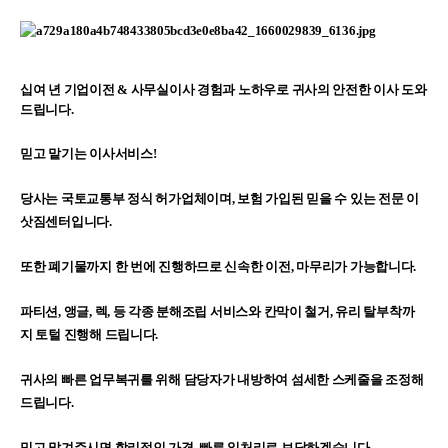
십여 년
기업이전
&
사무실이사
경험과
노하우로
귀사의
안전한
이사
도와
드립니다.
믿고
맡기는
이사서비스!
당사는
국토교통부
정식 허가업체이며,
보험 가입된
믿을
수
있는
전문
이
삿짐센터입니다.
또한
폐기물까지
한 번에
진행하므로
신속한
이전,
마무리가
가능합니다.
파티션,
앵글,
렉,
등
각종
분해조립
서비스와
칸막이 철거,
유리 탈부착까
지
토털
진행해
드립니다.
귀사의
빠른
업무복귀를
위해
담당자가
내방하여
섬세한
스케줄을
조정해
드립니다.
믿고
맡겨주시면
합리적인
가격,
빠른
일처리로
보답하겠습니다.