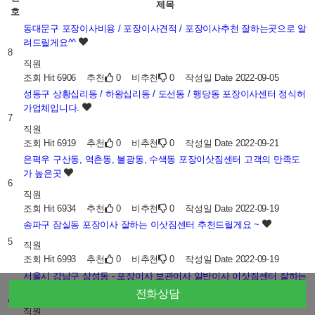
제목
호
동대문구 포장이사비용 / 포장이사견적 / 포장이사추천 잘하는곳으로 알
려드릴게요^^
8
직원
조회
Hit 6906
추천
0
비추천
0
작성일
Date 2022-09-05
성동구 상황십리동 / 하왕십리동 / 도선동 / 행당동 포장이사센터 정식허
가업체입니다.
7
직원
조회
Hit 6919
추천
0
비추천
0
작성일
Date 2022-09-21
은펵우 구산동, 역촌동, 불광동, 수색동 포장이삿짐센터 고객의 만족도
가 높은곳
6
직원
조회
Hit 6934
추천
0
비추천
0
작성일
Date 2022-09-19
송파구 잠실동 포장이사 잘하는 이삿짐센터 추천드릴게요 ~
5
직원
조회
Hit 6993
추천
0
비추천
0
작성일
Date 2022-09-19
서울시 강남구 삼성동 - 포장이사 보관이사 일반이사 이삿짐센터 잘하는
곳 추천해요.
전화상담
4
직원