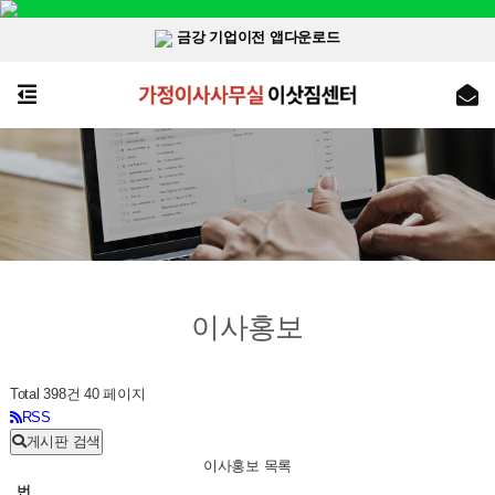
금강 기업이전 앱다운로드
이사홍보
Total 398건
40 페이지
RSS
게시판 검색
이사홍보 목록
번