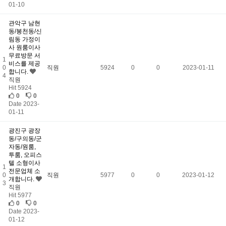
01-10
관악구 남현
동/봉천동/신
림동 가정이
사 원룸이사
무료방문 서
1
비스를 제공
0
직원
5924
0
0
2023-01-11
합니다.
4
직원
Hit 5924
0
0
Date 2023-
01-11
광진구 광장
동/구의동/군
자동/원룸,
투룸, 오피스
텔 소형이사
1
전문업체 소
0
직원
5977
0
0
2023-01-12
개합니다.
3
직원
Hit 5977
0
0
Date 2023-
01-12