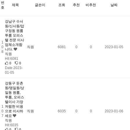
번
제목
글쓴이
조회
추천
비추천
날짜
호
강남구 수서
동/신사동/압
구정동 원룸
투룸 오피스
텔 전문 이사
1
업체소개합
0
직원
6081
0
0
2023-01-05
니다.
8
직원
Hit 6081
0
0
Date 2023-
01-05
강동구 둔촌
동/명일동/상
일동 원룸,
투룸, 오피스
텔이사 가장
1
저렴한 비용
0
으로 이사하
직원
6035
0
0
2023-01-06
7
세요
직원
Hit 6035
0
0