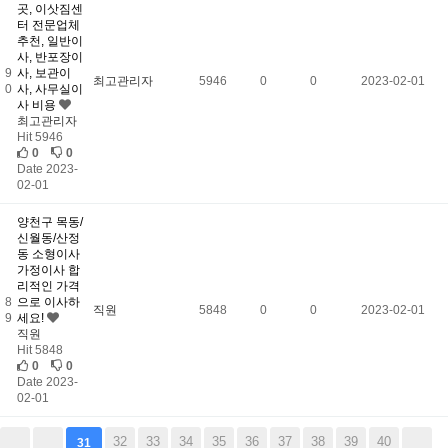
곳, 이삿짐센
터 전문업체
추천, 일반이
사, 반포장이
9
사, 보관이
최고관리자
5946
0
0
2023-02-01
0
사, 사무실이
사 비용
최고관리자
Hit 5946
0
0
Date 2023-
02-01
양천구 목동/
신월동/산정
동 소형이사
가정이사 합
리적인 가격
8
으로 이사하
직원
5848
0
0
2023-02-01
9
세요!
직원
Hit 5848
0
0
Date 2023-
02-01
32
33
34
35
36
37
38
39
40
31