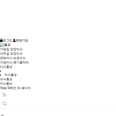
로그인
회원가입
가정집 포장이사
사무실 포장이사
컨테이너 보관이사
가정이사 폐기물처리
이사홍보
이사홍보
이사홍보
이사홍보
Total 398건
31 페이지
번