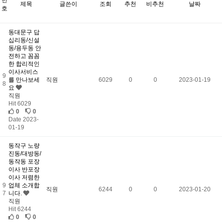
제목
글쓴이
조회
추천
비추천
날짜
호
동대문구 답
십리동/신설
동/용두동 안
전하고 꼼꼼
한 합리적인
이사서비스
9
를 만나보세
직원
6029
0
0
2023-01-19
8
요
직원
Hit 6029
0
0
Date 2023-
01-19
동작구 노량
진동/대방동/
동작동 포장
이사 반포장
이사 저렴한
9
업체 소개합
직원
6244
0
0
2023-01-20
7
니다.
직원
Hit 6244
0
0