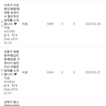
서초구 서초
동/신원동/양
재동 보관이
사 합리적인
업체를 소개
9
합니다.
직원
5985
0
0
2023-01-26
4
직원
Hit 5985
0
0
Date 2023-
01-26
성동구 응봉
동/하왕십리
동/행당동 가
정이사 일반
이사 저렴한
9
업체를 소개
직원
6044
0
0
2023-01-27
3
합니다.
직원
Hit 6044
0
0
Date 2023-
01-27
성북구 동소
문동/보문동/