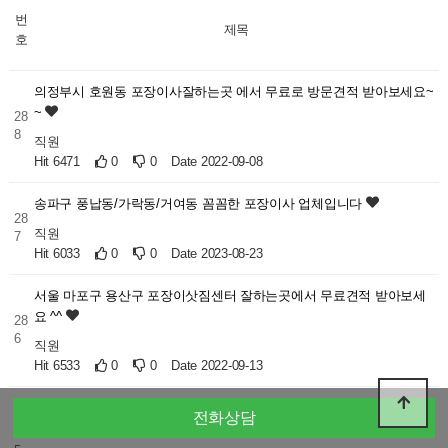
번
제목
호
의정부시 호원동 포장이사잘하는곳 에서 무료로 방문견적 받아보세요~
~
28
8
직원
Hit 6471
0
0
Date 2022-09-08
송파구 풍납동/가락동/거여동 꼼꼼한 포장이사 업체입니다
28
직원
7
Hit 6033
0
0
Date 2023-08-23
서울 마포구 용산구 포장이삿짐센터 잘하는곳에서 무료견적 받아보세
요 ^^
28
6
직원
Hit 6533
0
0
Date 2022-09-13
의정부시 의정부동/자일동/장암동 행복한 이삿날 금강익스프레스가 주
전화상담
도합니다
28