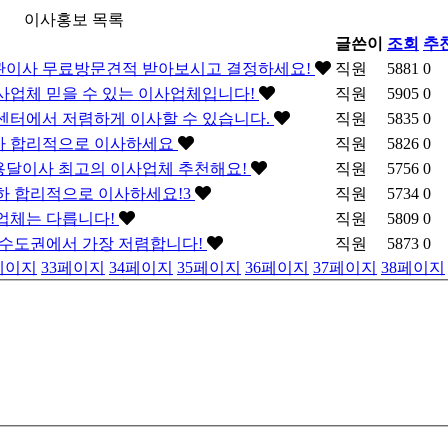
이사홍보 목록
글쓴이
조회
추
관이사 무료방문견적 받아보시고 결정하세요!
직원
5881
0
사업체 믿을 수 있는 이사업체입니다!
직원
5905
0
센터에서 저렴하게 이사할 수 있습니다.
직원
5835
0
사 합리적으로 이사하세요
직원
5826
0
용달이사 최고의 이사업체 추천해요!
직원
5756
0
하 합리적으로 이사하세요!3
직원
5734
0
업체는 다릅니다!
직원
5809
0
 수도권에서 가장 저렴합니다!
직원
5873
0
페이지
33
페이지
34
페이지
35
페이지
36
페이지
37
페이지
38
페이지