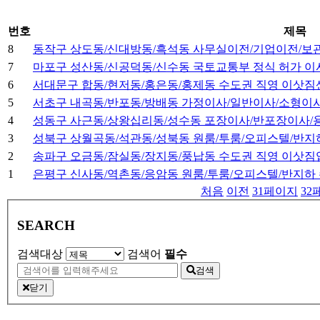
번호
제목
8
동작구 상도동/신대방동/흑석동 사무실이전/기업이전/보
7
마포구 성산동/신공덕동/신수동 국토교통부 정식 허가 이
6
서대문구 합동/현저동/홍은동/홍제동 수도권 직영 이삿짐
5
서초구 내곡동/반포동/방배동 가정이사/일반이사/소형이
4
성동구 사근동/상왕십리동/성수동 포장이사/반포장이사/
3
성북구 상월곡동/석관동/성북동 원룸/투룸/오피스텔/반지
2
송파구 오금동/잠실동/장지동/풍납동 수도권 직영 이삿짐
1
은평구 신사동/역촌동/응암동 원룸/투룸/오피스텔/반지하
처음
이전
31
페이지
32
SEARCH
검색대상
검색어
필수
검색
닫기