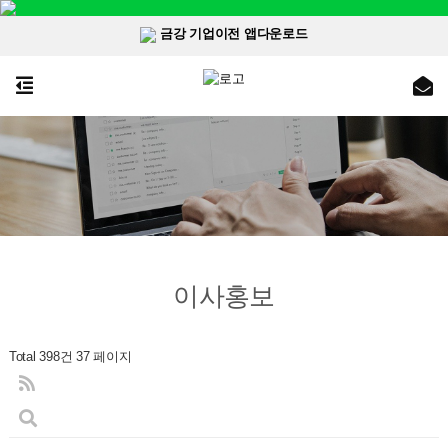
금강 기업이전 앱다운로드
이사홍보
Total 398건
37 페이지