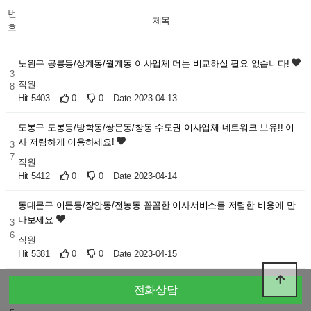
번
제목
호
노원구 공릉동/상계동/월계동 이사업체 더는 비교하실 필요 없습니다!
3
직원
8
Hit 5403
0
0
Date 2023-04-13
도봉구 도봉동/방학동/쌍문동/창동 수도권 이사업체 네트워크 보유!! 이
사 저렴하게 이용하세요!
3
7
직원
Hit 5412
0
0
Date 2023-04-14
동대문구 이문동/장안동/전농동 꼼꼼한 이사서비스를 저렴한 비용에 만
나보세요
3
6
직원
Hit 5381
0
0
Date 2023-04-15
동작구 노량진동/대방동/동작동 이사부터 청소까지 전화한통으로 끝내
전화상담
세요!
3