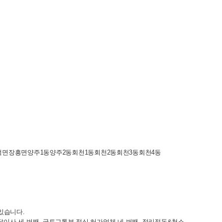
장흥면양주1동양주2동회천1동회천2동회천3동회천4동
있습니다.
달이사 세 번째, 국토교통부 정식 허가업체 네 번째, 정리정돈&청소