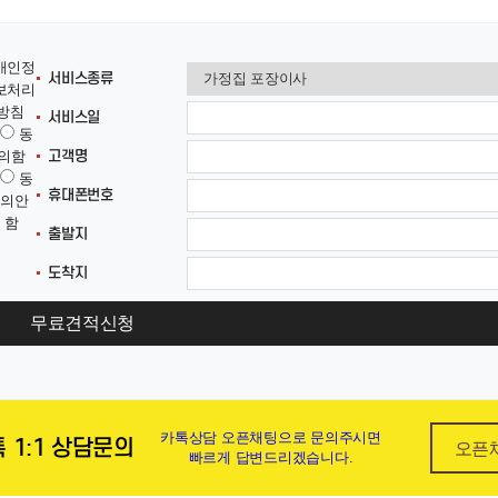
개인정
서비스종류
보처리
방침
서비스일
동
고객명
의함
동
휴대폰번호
의안
함
출발지
도착지
무료견적신청
카톡상담 오픈채팅으로 문의주시면
 1:1 상담문의
오픈
빠르게 답변드리겠습니다.