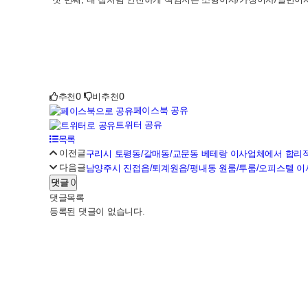
0
0
추천
비추천
페이스북 공유
트위터 공유
목록
이전글
구리시 토평동/갈매동/교문동 베테랑 이사업체에서 합리
다음글
남양주시 진접읍/퇴계원읍/평내동 원룸/투룸/오피스텔 이
댓글
0
댓글목록
등록된 댓글이 없습니다.