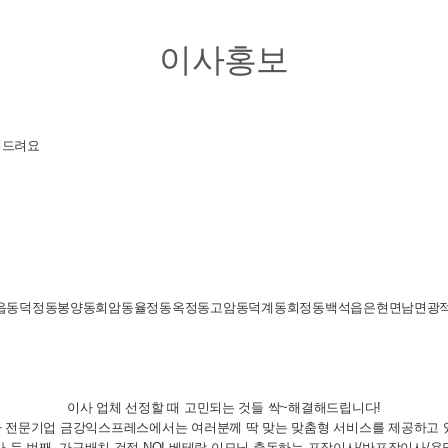
이사홍보
해드려요
동덕정동봉양동회암동율정동옥정동고암동덕계동회정동백석읍은현면남면광적면
이사 업체 선정할 때 고민되는 것들 싹~해결해드립니다!
 전문기업 금강익스프레스에서는 여러분께 딱 맞는 맞춤형 서비스를 제공하고 
 두 번째, 가구배치 걱정 NO! 베테랑 이모님 출동하는 포장이사/반포장이사/용