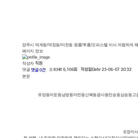
양주시 덕계동/덕정동/마전동 원룸/투룸/오피스텔 이사 저렴하게 
페이지 정보
직원
작성자
Hit 6,106회
작성일
Date 23-06-07 20:32
댓글
조회
댓글 0건
본문
유양동어둔동남방동마전동산북동광사동만송동삼숭동고읍
포장이사
첫 번째, 내 집처럼 안전하게 책임지는 소형이사/가정이사/일반이사