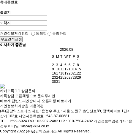
휴대폰번호
출발지
도착지
개인정보처리방침
동의함
동의안함
무료견적신청
이사하기 좋은날
2026.08
S
M
T
W
T
F
S
1
2
3
4
5
6
7
8
9
10
11
12
13
14
15
16
17
18
19
20
21
22
23
24
25
26
27
28
29
30
31
카카오톡 1:1 상담문의
카톡상담 오픈채팅으로 문의주시면
빠르게 답변드리겠습니다.
오픈채팅 바로가기
개인정보처리방침
이용약관
(주)금강익스프레스
대표 : 윤정수
주소 : 서울 노원구 초안산로89, 청백아파트 1단지
상가 102호
사업자등록번호 : 543-87-00681
TEL : 1599-6924
FAX : 02-907-2482
H.P : 010-7504-2482
개인정보책임관리자 : 윤
정수
이메일 : kk24@kk24.co.kr
Copyright 2022 (주)금강익스프레스 All Rights Reserved.