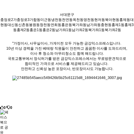
서대문구
충정로2가충정로3가합동미근동냉천동천연동옥천동영천동현저동북아현동홍제동대
현동대신동신촌동봉원동창천동연희동홍은동북가좌동남가좌동충현동홍제1동홍제3
동홍제2동홍은1동홍은2동남가좌1동남가좌2동북가좌1동북가좌2동
"가정이사, 사무실이사, 가게이전 모두 가능한 금강익스프레스입니다.
10년 이상 경력을 가진 베테랑 직원들이 안전하고 꼼꼼한 이사를 도와드리며,
이사 후 청소와 마무리청소도 함께 해드립니다.
국토교통부에서 정식허가를 받은 금강익스프레스에서는 무료방문견적으로
합리적인 가격으로 서비스를 제공해드리고 있습니다.
안전하고 신뢰성 높은 포장이사, 반포장이사도 가능합니다.
0
0