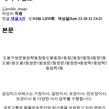
작성자
직원
댓글
댓글 0건
조회
Hit 5,059회
작성일
Date 23-10-31 23:25
본문
도봉구쌍문동방학동창동도봉동창1동창2동창3동창4동창5동
도봉1동도봉2동쌍문1동쌍문2동쌍문3동쌍문4동방학1동방학2
동방학3동
금강익스프레스는 가정이사, 일반이사, 포장이사, 반포장이사,
보관이사 등 다양한 이사 업무를 수행합니다.
국토교통부 화물운송주선업 허가증을 보유하고 있어 무허가