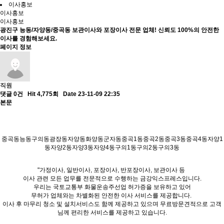
이사홍보
이사홍보
이사홍보
광진구 능동/자양동/중곡동 보관이사와 포장이사 전문 업체! 신뢰도 100%의 안전한
이사를 경험해보세요.
페이지 정보
직원
댓글 0건
Hit 4,775회
Date 23-11-09 22:35
본문
중곡동능동구의동광장동자양동화양동군자동중곡1동중곡2동중곡3동중곡4동자양1
동자양2동자양3동자양4동구의1동구의2동구의3동
"가정이사, 일반이사, 포장이사, 반포장이사, 보관이사 등
이사 관련 모든 업무를 전문적으로 수행하는 금강익스프레스입니다.
우리는 국토교통부 화물운송주선업 허가증을 보유하고 있어
무허가 업체와는 차별화된 안전한 이사 서비스를 제공합니다.
이사 후 마무리 청소 및 설치서비스도 함께 제공하고 있으며 무료방문견적으로 고객
님께 편리한 서비스를 제공하고 있습니다.