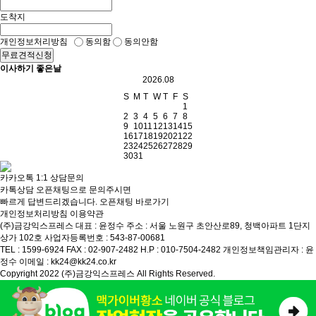
도착지
개인정보처리방침
동의함
동의안함
무료견적신청
이사하기 좋은날
2026.08
S
M
T
W
T
F
S
1
2
3
4
5
6
7
8
9
10
11
12
13
14
15
16
17
18
19
20
21
22
23
24
25
26
27
28
29
30
31
카카오톡 1:1 상담문의
카톡상담 오픈채팅으로 문의주시면
빠르게 답변드리겠습니다.
오픈채팅 바로가기
개인정보처리방침
이용약관
(주)금강익스프레스
대표 : 윤정수
주소 : 서울 노원구 초안산로89, 청백아파트 1단지
상가 102호
사업자등록번호 : 543-87-00681
TEL : 1599-6924
FAX : 02-907-2482
H.P : 010-7504-2482
개인정보책임관리자 : 윤
정수
이메일 : kk24@kk24.co.kr
Copyright 2022 (주)금강익스프레스 All Rights Reserved.