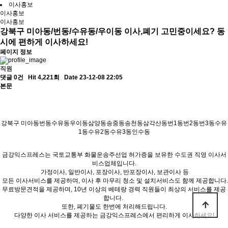
이사홍보
이사홍보
이사홍보
강북구 미아동/번동/수유동/우이동 이사,폐기 고민중이세요? 동
시에 편하게 이사하세요!
페이지 정보
직원
댓글 0건
Hit 4,221회
Date 23-12-08 22:05
본문
강북구 미아동번동수유동우이동삼양동송중동송천동삼각산동번1동번2동번3동수유
1동수유2동수유3동인수동
금강익스프레스는 국토교통부 화물운송주선업 허가증을 보유한 수도권 직영 이사서
비스업체입니다.
가정이사, 일반이사, 포장이사, 반포장이사, 보관이사 등
모든 이사서비스를 제공하며, 이사 후 마무리 청소 및 설치서비스도 함께 제공합니다.
무료방문견적을 제공하며, 10년 이상의 베테랑 경력 직원들이 최상의 서비스를 제공
합니다.
또한, 폐기물도 한번에 처리해드립니다.
다양한 이사 서비스를 제공하는 금강익스프레스에서 편리하게 이사하세요!