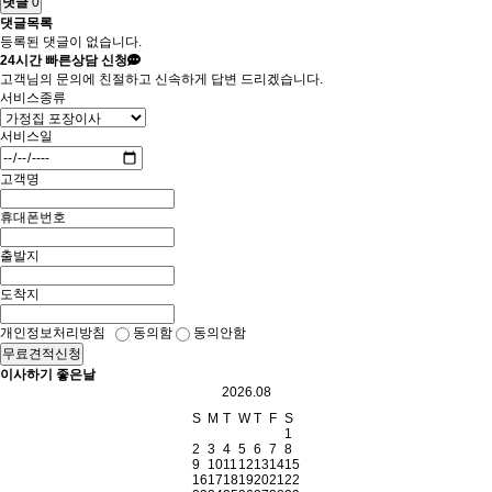
댓글
0
댓글목록
등록된 댓글이 없습니다.
24시간
빠른상담 신청
고객님의 문의에 친절하고 신속하게 답변 드리겠습니다.
서비스종류
서비스일
고객명
휴대폰번호
출발지
도착지
개인정보처리방침
동의함
동의안함
무료견적신청
이사하기 좋은날
2026.08
S
M
T
W
T
F
S
1
2
3
4
5
6
7
8
9
10
11
12
13
14
15
16
17
18
19
20
21
22