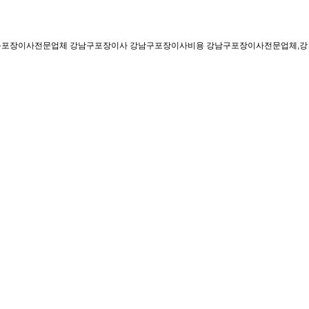
남구포장이사전문업체 강남구포장이사 강남구포장이사비용 강남구포장이사전문업체,강