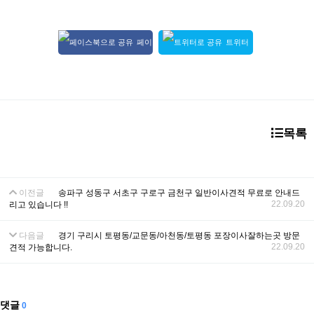
페이
트위터
스북 공유
공유
목록
이전글
송파구 성동구 서초구 구로구 금천구 일반이사견적 무료로 안내드
22.09.20
리고 있습니다 !!
다음글
경기 구리시 토평동/교문동/아천동/토평동 포장이사잘하는곳 방문
22.09.20
견적 가능합니다.
댓글
0