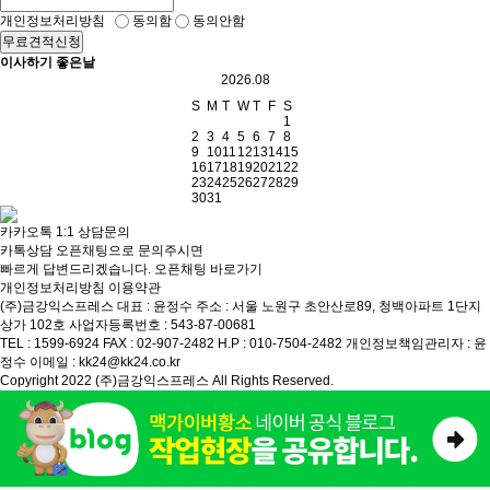
개인정보처리방침
동의함
동의안함
무료견적신청
이사하기 좋은날
2026.08
S
M
T
W
T
F
S
1
2
3
4
5
6
7
8
9
10
11
12
13
14
15
16
17
18
19
20
21
22
23
24
25
26
27
28
29
30
31
카카오톡 1:1 상담문의
카톡상담 오픈채팅으로 문의주시면
빠르게 답변드리겠습니다.
오픈채팅 바로가기
개인정보처리방침
이용약관
(주)금강익스프레스
대표 : 윤정수
주소 : 서울 노원구 초안산로89, 청백아파트 1단지
상가 102호
사업자등록번호 : 543-87-00681
TEL : 1599-6924
FAX : 02-907-2482
H.P : 010-7504-2482
개인정보책임관리자 : 윤
정수
이메일 : kk24@kk24.co.kr
Copyright 2022 (주)금강익스프레스 All Rights Reserved.