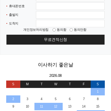
휴대폰번호
출발지
도착지
개인정보처리방침
동의함
동의안함
무료견적신청
이사하기 좋은날
2026.08
S
M
T
W
T
F
S
1
2
3
4
5
6
7
8
9
10
11
12
13
14
15