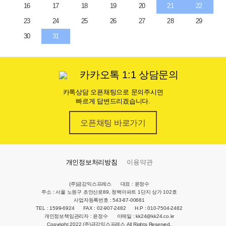
16
17
18
19
20
21
22
23
24
25
26
27
28
29
30
31
카카오톡 1:1 상담문의
카톡상담 오픈채팅으로 문의주시면
빠르게 답변드리겠습니다.
오픈채팅 바로가기
개인정보처리방침
이용약관
(주)금강익스프레스
대표 : 윤정수
주소 : 서울 노원구 초안산로89, 청백아파트 1단지 상가 102호
사업자등록번호 : 543-87-00681
TEL : 1599-6924
FAX : 02-907-2482
H.P : 010-7504-2482
개인정보책임관리자 : 윤정수
이메일 : kk24@kk24.co.kr
Copyright 2022 (주)금강익스프레스 All Rights Reserved.