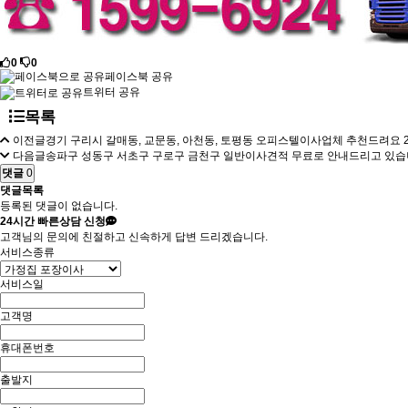
0
0
페이스북 공유
트위터 공유
목록
이전글
경기 구리시 갈매동, 교문동, 아천동, 토평동 오피스텔이사업체 추천드려요
다음글
송파구 성동구 서초구 구로구 금천구 일반이사견적 무료로 안내드리고 있습니
댓글
0
댓글목록
등록된 댓글이 없습니다.
24시간
빠른상담 신청
고객님의 문의에 친절하고 신속하게 답변 드리겠습니다.
서비스종류
서비스일
고객명
휴대폰번호
출발지