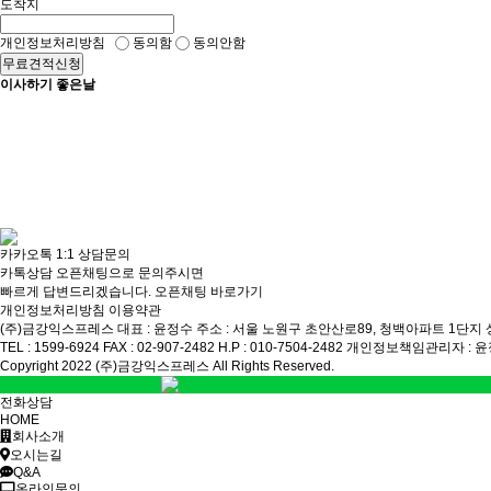
도착지
개인정보처리방침
동의함
동의안함
무료견적신청
이사하기 좋은날
카카오톡 1:1 상담문의
카톡상담 오픈채팅으로 문의주시면
빠르게 답변드리겠습니다.
오픈채팅 바로가기
개인정보처리방침
이용약관
(주)금강익스프레스
대표 : 윤정수
주소 : 서울 노원구 초안산로89, 청백아파트 1단지 
TEL : 1599-6924
FAX : 02-907-2482
H.P : 010-7504-2482
개인정보책임관리자 : 
Copyright 2022 (주)금강익스프레스 All Rights Reserved.
전화상담
HOME
회사소개
오시는길
Q&A
온라인문의